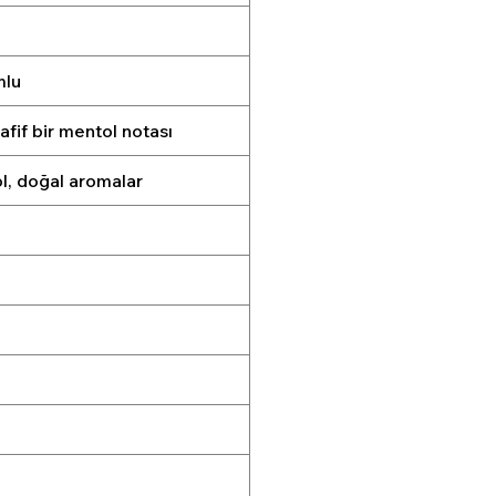
mlu
afif bir mentol notası
rol, doğal aromalar