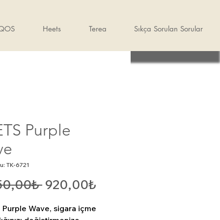
IQOS
Heets
Terea
Sıkça Sorulan Sorular
TS Purple
ve
u: TK-6721
Normal
İndirimli
50,00₺ 
920,00₺
Fiyat
Fiyat
Purple Wave, sigara içme 
lığınızı değiştirmenize 