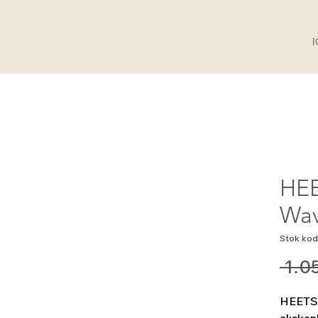
HEE
Wa
Stok kod
 1.0
HEETS 
alışkan