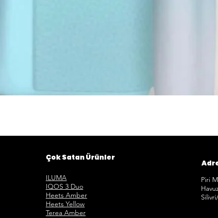
Hızlı Görünüm
Çok Satan Ürünler
Adr
ILUMA
Piri 
IQOS 3 Duo
Havuz
Heets Amber
Silivr
Heets Yellow
Terea Amber